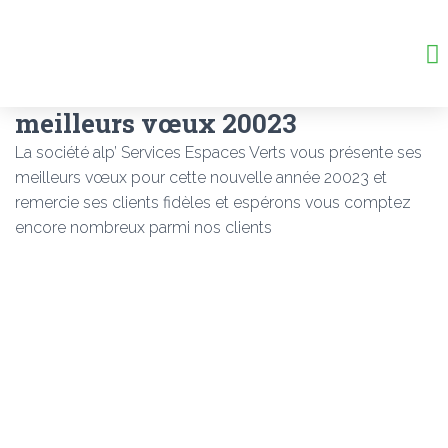
PETITE MAÇONNERIE
PETIT TERRASSEMENT
AMÉNAGEMENT EXTÉRIEUR
BÉTON DRAINANT
CONTACT + DEVIS
meilleurs vœux 20023
La société alp’ Services Espaces Verts vous présente ses
meilleurs vœux pour cette nouvelle année 20023 et
remercie ses clients fidèles et espérons vous comptez
encore nombreux parmi nos clients